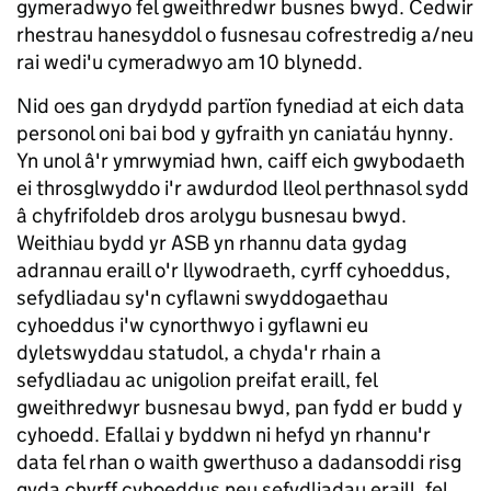
gymeradwyo fel gweithredwr busnes bwyd. Cedwir
rhestrau hanesyddol o fusnesau cofrestredig a/neu
rai wedi'u cymeradwyo am 10 blynedd.
Nid oes gan drydydd partïon fynediad at eich data
personol oni bai bod y gyfraith yn caniatáu hynny.
Yn unol â'r ymrwymiad hwn, caiff eich gwybodaeth
ei throsglwyddo i'r awdurdod lleol perthnasol sydd
â chyfrifoldeb dros arolygu busnesau bwyd.
Weithiau bydd yr ASB yn rhannu data gydag
adrannau eraill o'r llywodraeth, cyrff cyhoeddus,
sefydliadau sy'n cyflawni swyddogaethau
cyhoeddus i'w cynorthwyo i gyflawni eu
dyletswyddau statudol, a chyda'r rhain a
sefydliadau ac unigolion preifat eraill, fel
gweithredwyr busnesau bwyd, pan fydd er budd y
cyhoedd. Efallai y byddwn ni hefyd yn rhannu'r
data fel rhan o waith gwerthuso a dadansoddi risg
gyda chyrff cyhoeddus neu sefydliadau eraill, fel