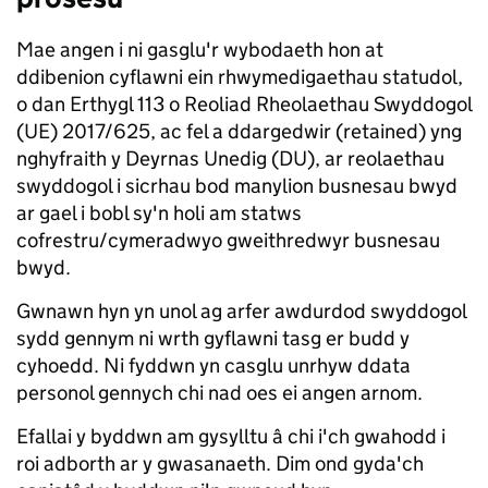
Mae angen i ni gasglu'r wybodaeth hon at
ddibenion cyflawni ein rhwymedigaethau statudol,
o dan Erthygl 113 o Reoliad Rheolaethau Swyddogol
(UE) 2017/625, ac fel a ddargedwir (retained) yng
nghyfraith y Deyrnas Unedig (DU), ar reolaethau
swyddogol i sicrhau bod manylion busnesau bwyd
ar gael i bobl sy'n holi am statws
cofrestru/cymeradwyo gweithredwyr busnesau
bwyd.
Gwnawn hyn yn unol ag arfer awdurdod swyddogol
sydd gennym ni wrth gyflawni tasg er budd y
cyhoedd. Ni fyddwn yn casglu unrhyw ddata
personol gennych chi nad oes ei angen arnom.
Efallai y byddwn am gysylltu â chi i'ch gwahodd i
roi adborth ar y gwasanaeth. Dim ond gyda'ch