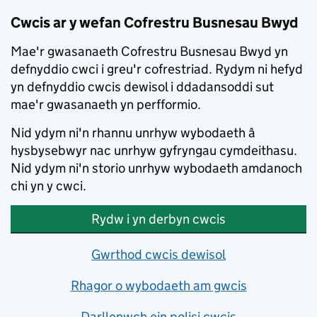
Skip to main content
Cwcis ar y wefan Cofrestru Busnesau Bwyd
Mae'r gwasanaeth Cofrestru Busnesau Bwyd yn
defnyddio cwci i greu'r cofrestriad. Rydym ni hefyd
yn defnyddio cwcis dewisol i ddadansoddi sut
mae'r gwasanaeth yn perfformio.
Nid ydym ni'n rhannu unrhyw wybodaeth â
hysbysebwyr nac unrhyw gyfryngau cymdeithasu.
Nid ydym ni'n storio unrhyw wybodaeth amdanoch
chi yn y cwci.
Rydw i yn derbyn cwcis
Gwrthod cwcis dewisol
Rhagor o wybodaeth am gwcis
Darllenwch ein polisi cwcis