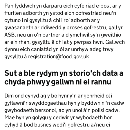
Pan fyddwch yn darparu eich cyfeiriad e-bost ar y
ffurflen adborth yn ystod eich cofrestriad neu'n
cytuno i ni gysylltu â chi i roi adborth ar y
gwasanaeth ar ddiwedd y broses gofrestru, gall yr
ASB, neu un o'n partneriaid ymchwil sy'n gweithio
ar ein rhan, gysylltu â chi at y pwrpas hwn. Gallwch
dynnu eich caniatâd yn ôl ar unrhyw adeg trwy
gysylltu â registration@food.gov.uk.
Sut a ble rydym yn storio'ch data a
chyda phwy y gallwn ni ei rannu
Dim ond cyhyd ag y bo hynny'n angenrheidiol i
gyflawni'r swyddogaethau hyn y byddwn ni'n cadw
gwybodaeth bersonol, ac yn unol â'n polisi cadw.
Mae hyn yn golygu y cedwir yr wybodaeth hon
cyhyd â bod busnes wedi'i gofrestru a/neu ei