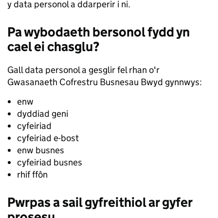
y data personol a ddarperir i ni.
Pa wybodaeth bersonol fydd yn
cael ei chasglu?
Gall data personol a gesglir fel rhan o'r
Gwasanaeth Cofrestru Busnesau Bwyd gynnwys:
enw
dyddiad geni
cyfeiriad
cyfeiriad e-bost
enw busnes
cyfeiriad busnes
rhif ffôn
Pwrpas a sail gyfreithiol ar gyfer
prosesu