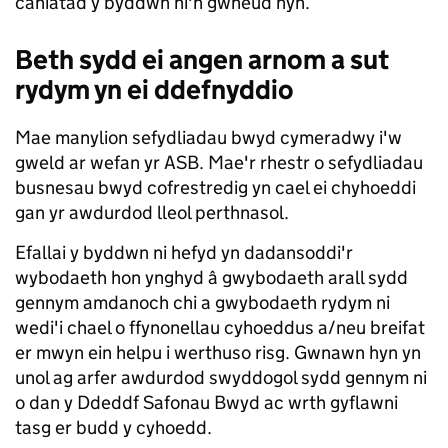
caniatâd y byddwn ni'n gwneud hyn.
Beth sydd ei angen arnom a sut
rydym yn ei ddefnyddio
Mae manylion sefydliadau bwyd cymeradwy i'w
gweld ar wefan yr ASB. Mae'r rhestr o sefydliadau
busnesau bwyd cofrestredig yn cael ei chyhoeddi
gan yr awdurdod lleol perthnasol.
Efallai y byddwn ni hefyd yn dadansoddi'r
wybodaeth hon ynghyd â gwybodaeth arall sydd
gennym amdanoch chi a gwybodaeth rydym ni
wedi'i chael o ffynonellau cyhoeddus a/neu breifat
er mwyn ein helpu i werthuso risg. Gwnawn hyn yn
unol ag arfer awdurdod swyddogol sydd gennym ni
o dan y Ddeddf Safonau Bwyd ac wrth gyflawni
tasg er budd y cyhoedd.