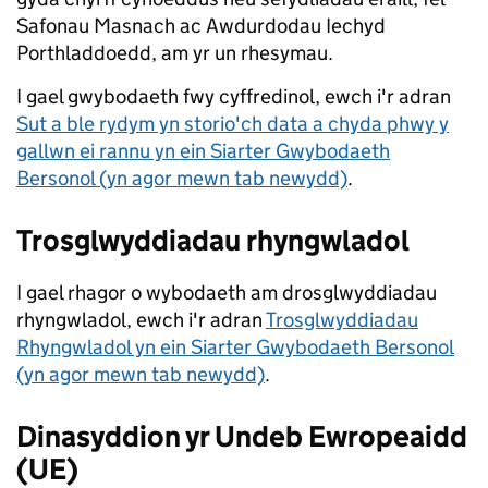
Safonau Masnach ac Awdurdodau Iechyd
Porthladdoedd, am yr un rhesymau.
I gael gwybodaeth fwy cyffredinol, ewch i'r adran
Sut a ble rydym yn storio'ch data a chyda phwy y
gallwn ei rannu yn ein Siarter Gwybodaeth
Bersonol (yn agor mewn tab newydd)
.
Trosglwyddiadau rhyngwladol
I gael rhagor o wybodaeth am drosglwyddiadau
rhyngwladol, ewch i'r adran
Trosglwyddiadau
Rhyngwladol yn ein Siarter Gwybodaeth Bersonol
(yn agor mewn tab newydd)
.
Dinasyddion yr Undeb Ewropeaidd
(UE)