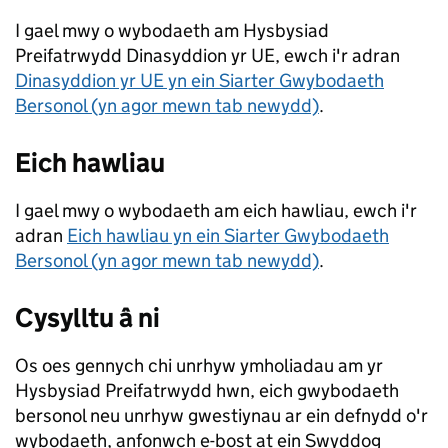
I gael mwy o wybodaeth am Hysbysiad
Preifatrwydd Dinasyddion yr UE, ewch i'r adran
Dinasyddion yr UE yn ein Siarter Gwybodaeth
Bersonol (yn agor mewn tab newydd)
.
Eich hawliau
I gael mwy o wybodaeth am eich hawliau, ewch i'r
adran
Eich hawliau yn ein Siarter Gwybodaeth
Bersonol (yn agor mewn tab newydd)
.
Cysylltu â ni
Os oes gennych chi unrhyw ymholiadau am yr
Hysbysiad Preifatrwydd hwn, eich gwybodaeth
bersonol neu unrhyw gwestiynau ar ein defnydd o'r
wybodaeth, anfonwch e-bost at ein Swyddog